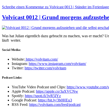
Schreibe einen Kommentar
zu Volvicast 0013 | Ständer im Ferienlage
Volvicast 0012 | Grund morgens aufzustehe
Was hat Julian eigentlich dazu gebracht zu machen, was er macht? U
läuft weiter.
Social Media:
Website:
https://volvitam.com/
Instagram:
https://www.instagram.com/volvitam/
Twitter:
https://twitter.com/volvitam
Podcast Links:
YouTube Video Podcast und Clips:
https://www.youtube.com/v
Apple Podcast:
https://apple.co/3aXVCNw
Spotify:
https://spoti.fi/3vR5IYz
Google Podcast:
https://bit.ly/3b0HEu3
RSS Feed:
https://volvitam.com/feed/podcast