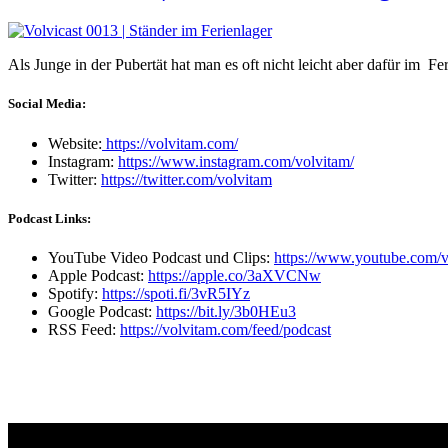
Als Junge in der Pubertät hat man es oft nicht leicht aber dafür im 
Social Media:
Website:
https://volvitam.com/
Instagram:
https://www.instagram.com/volvitam/
Twitter:
https://twitter.com/volvitam
Podcast Links:
YouTube Video Podcast und Clips:
https://www.youtube.com/v
Apple Podcast:
https://apple.co/3aXVCNw
Spotify:
https://spoti.fi/3vR5IYz
Google Podcast:
https://bit.ly/3b0HEu3
RSS Feed:
https://volvitam.com/feed/podcast