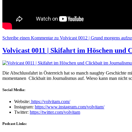
Schreibe einen Kommentar
zu Volvicast 0012 | Grund morgens aufzus
Volvicast 0011 | Skifahrt im Höschen und 
Die Abschlussfahrt in Österreich hat so manch naughty Geschichte m
momentanen Clickbait im Journalismus auf. Wieso kann man nicht s
Social Media:
Website:
https://volvitam.com/
Instagram:
https://www.instagram.com/volvitam/
Twitter:
https://twitter.com/volvitam
Podcast Links: