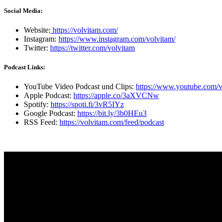
Social Media:
Website:
https://volvitam.com/
Instagram:
https://www.instagram.com/volvitam/
Twitter:
https://twitter.com/volvitam
Podcast Links:
YouTube Video Podcast und Clips:
https://www.youtube.com/v
Apple Podcast:
https://apple.co/3aXVCNw
Spotify:
https://spoti.fi/3vR5IYz
Google Podcast:
https://bit.ly/3b0HEu3
RSS Feed:
https://volvitam.com/feed/podcast