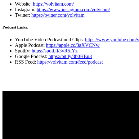
Website:
https://volvitam.com/
Instagram:
https://www.instagram.com/volvitam/
Twitter:
https://twitter.com/volvitam
Podcast Links:
YouTube Video Podcast und Clips:
https://www.youtube.com/v
Apple Podcast:
https://apple.co/3aXVCNw
Spotify:
https://spoti.fi/3vR5IYz
Google Podcast:
https://bit.ly/3b0HEu3
RSS Feed:
https://volvitam.com/feed/podcast