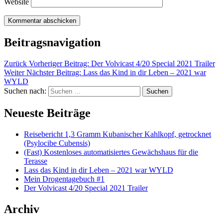
Website
Beitragsnavigation
Zurück
Vorheriger Beitrag:
Der Volvicast 4/20 Special 2021 Trailer
Weiter
Nächster Beitrag:
Lass das Kind in dir Leben – 2021 war
WYLD
Suchen nach:
Suchen
Neueste Beiträge
Reisebericht 1,3 Gramm Kubanischer Kahlkopf, getrocknet
(Psylocibe Cubensis)
(Fast) Kostenloses automatisiertes Gewächshaus für die
Terasse
Lass das Kind in dir Leben – 2021 war WYLD
Mein Drogentagebuch #1
Der Volvicast 4/20 Special 2021 Trailer
Archiv