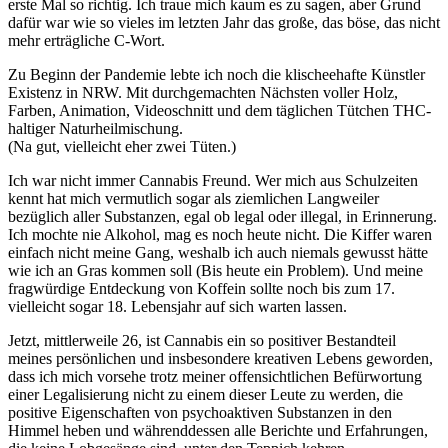
erste Mal so richtig. Ich traue mich kaum es zu sagen, aber Grund
dafür war wie so vieles im letzten Jahr das große, das böse, das nicht
mehr erträgliche C-Wort.
Zu Beginn der Pandemie lebte ich noch die klischeehafte Künstler
Existenz in NRW. Mit durchgemachten Nächsten voller Holz,
Farben, Animation, Videoschnitt und dem täglichen Tütchen THC-
haltiger Naturheilmischung.
(Na gut, vielleicht eher zwei Tüten.)
Ich war nicht immer Cannabis Freund. Wer mich aus Schulzeiten
kennt hat mich vermutlich sogar als ziemlichen Langweiler
bezüglich aller Substanzen, egal ob legal oder illegal, in Erinnerung.
Ich mochte nie Alkohol, mag es noch heute nicht. Die Kiffer waren
einfach nicht meine Gang, weshalb ich auch niemals gewusst hätte
wie ich an Gras kommen soll (Bis heute ein Problem). Und meine
fragwürdige Entdeckung von Koffein sollte noch bis zum 17.
vielleicht sogar 18. Lebensjahr auf sich warten lassen.
Jetzt, mittlerweile 26, ist Cannabis ein so positiver Bestandteil
meines persönlichen und insbesondere kreativen Lebens geworden,
dass ich mich vorsehe trotz meiner offensichtlichen Befürwortung
einer Legalisierung nicht zu einem dieser Leute zu werden, die
positive Eigenschaften von psychoaktiven Substanzen in den
Himmel heben und währenddessen alle Berichte und Erfahrungen,