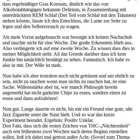
dass regelmäßiger Gras Konsum, ähnlich wie das von
Alkoholabhängigen bekannte Delirium, in Zusammenhang mit
unterdrücktem REM Schlaf (Der Teil vom Schlaf mit den Träumen)
stehen könnte, fasste ich den Entschluss, die Lunte zur Seite zu
legen und den Selbstversuch zu wagen.
Als mein Vorrat aufgebraucht war besorgte ich keinen Nachschub
und rauchte nicht für eine Woche. Die große Erkenntnis blieb aus.
Also verlängerte ich auf eine zweite Woche. Zu wissen dass dies in
meiner Möglichkeit steht. All das Gerede darüber dass ich kein
Junkie bin tatsächlich bestätigt zu sehen. Fantastisch. Ich habe es
also in mir. Der Wille ist stark.
Nun habe ich aber trotzdem noch nicht geträumt und um ehrlich zu
sein, nicht zu rauchen wenn man nichts zu rauchen hat, ist eine
Sache. Willensstärke aber ist, wie manch Philosoph bereits
angemerkt hat nicht garkeine Chips zu essen, sondern einen zu
essen und dann aufzuhören!
Nun gut. Lange dauerte es nicht, bis mir ein Freund eine gute, alte
Jazz Zigarette unter die Nase hielt. Und so war das kurze
Experiment beendet. Ergebnis: Positiv Unklar.
Den Fakt, dass sich die ersten Zeichen von THC-„Nüchternheit“
auch erst frühestens zwei Wochen nach deren Beginn einstellen
sollen, ließ ich dabei mal getrost außer Acht. (Soviel zum Thema