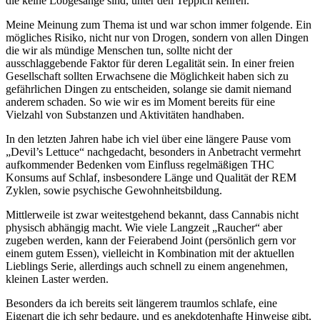
die keine Lobgesänge sind, unter den Teppich kehren.
Meine Meinung zum Thema ist und war schon immer folgende. Ein
mögliches Risiko, nicht nur von Drogen, sondern von allen Dingen
die wir als mündige Menschen tun, sollte nicht der
ausschlaggebende Faktor für deren Legalität sein. In einer freien
Gesellschaft sollten Erwachsene die Möglichkeit haben sich zu
gefährlichen Dingen zu entscheiden, solange sie damit niemand
anderem schaden. So wie wir es im Moment bereits für eine
Vielzahl von Substanzen und Aktivitäten handhaben.
In den letzten Jahren habe ich viel über eine längere Pause vom
„Devil’s Lettuce“ nachgedacht, besonders in Anbetracht vermehrt
aufkommender Bedenken vom Einfluss regelmäßigen THC
Konsums auf Schlaf, insbesondere Länge und Qualität der REM
Zyklen, sowie psychische Gewohnheitsbildung.
Mittlerweile ist zwar weitestgehend bekannt, dass Cannabis nicht
physisch abhängig macht. Wie viele Langzeit „Raucher“ aber
zugeben werden, kann der Feierabend Joint (persönlich gern vor
einem gutem Essen), vielleicht in Kombination mit der aktuellen
Lieblings Serie, allerdings auch schnell zu einem angenehmen,
kleinen Laster werden.
Besonders da ich bereits seit längerem traumlos schlafe, eine
Eigenart die ich sehr bedaure, und es anekdotenhafte Hinweise gibt,