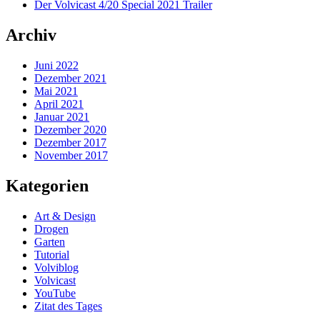
Der Volvicast 4/20 Special 2021 Trailer
Archiv
Juni 2022
Dezember 2021
Mai 2021
April 2021
Januar 2021
Dezember 2020
Dezember 2017
November 2017
Kategorien
Art & Design
Drogen
Garten
Tutorial
Volviblog
Volvicast
YouTube
Zitat des Tages