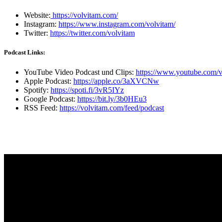
Website:
https://volvitam.com/
Instagram:
https://www.instagram.com/volvitam/
Twitter:
https://twitter.com/volvitam
Podcast Links:
YouTube Video Podcast und Clips:
https://www.youtube.com/v
Apple Podcast:
https://apple.co/3aXVCNw
Spotify:
https://spoti.fi/3vR5IYz
Google Podcast:
https://bit.ly/3b0HEu3
RSS Feed:
https://volvitam.com/feed/podcast