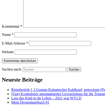
Kommentar
*
Name
*
E-Mail-Adresse
*
Website
Suchen nach:
Suchen
Neueste Beiträge
Reisebericht 1,3 Gramm Kubanischer Kahlkopf, getrocknet (Ps
(Fast) Kostenloses automatisiertes Gewächshaus für die Terass
Lass das Kind in dir Leben – 2021 war WYLD
Mein Drogentagebuch #1