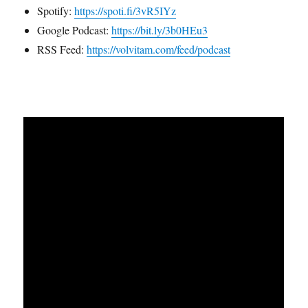
Spotify:
https://spoti.fi/3vR5IYz
Google Podcast:
https://bit.ly/3b0HEu3
RSS Feed:
https://volvitam.com/feed/podcast