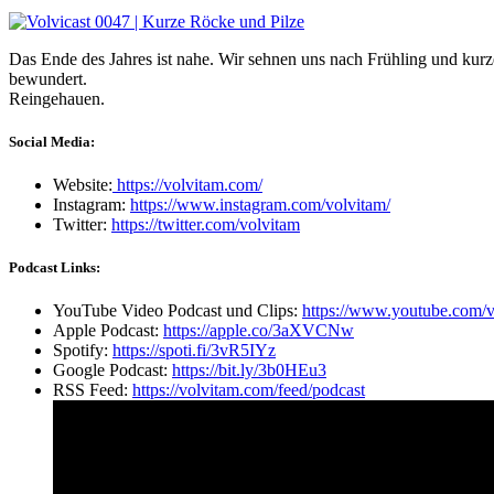
Das Ende des Jahres ist nahe. Wir sehnen uns nach Frühling und kur
bewundert.
Reingehauen.
Social Media:
Website:
https://volvitam.com/
Instagram:
https://www.instagram.com/volvitam/
Twitter:
https://twitter.com/volvitam
Podcast Links:
YouTube Video Podcast und Clips:
https://www.youtube.com/v
Apple Podcast:
https://apple.co/3aXVCNw
Spotify:
https://spoti.fi/3vR5IYz
Google Podcast:
https://bit.ly/3b0HEu3
RSS Feed:
https://volvitam.com/feed/podcast