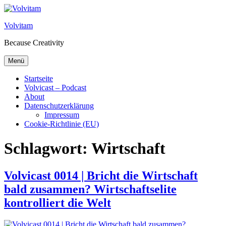
Zum Inhalt springen
Volvitam
Because Creativity
Menü
Startseite
Volvicast – Podcast
About
Datenschutzerklärung
Impressum
Cookie-Richtlinie (EU)
Schlagwort:
Wirtschaft
Volvicast 0014 | Bricht die Wirtschaft
bald zusammen? Wirtschaftselite
kontrolliert die Welt