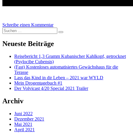
Schreibe einen Kommentar
zu Volvicast 0014 | Bricht die Wirtschaft
Suchen nach:
bald zusammen? Wirtschaftselite
Suchen
kontrolliert die Welt
Neueste Beiträge
Reisebericht 1,3 Gramm Kubanischer Kahlkopf, getrocknet
(Psylocibe Cubensis)
(Fast) Kostenloses automatisiertes Gewächshaus für die
Terasse
Lass das Kind in dir Leben – 2021 war WYLD
Mein Drogentagebuch #1
Der Volvicast 4/20 Special 2021 Trailer
Archiv
Juni 2022
Dezember 2021
Mai 2021
April 2021