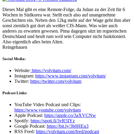
Dieses Mal gibt es eine Remote-Folge, da Julian zu der Zeit für 6
Wochen in Südkorea war. Stellt euch also auf unangenehme
Geschichten ein. Neben den 12kg mehr auf der Wage geht ihm aber
sonst ziemlich gut dort als weißer CIS-Mann. Was wäre auch
anderes zu erwarten gewesen. Pima dagegen sitzt im regnerischen
Deutschland und heult rum weil sein Computer nicht funktioniert.
Also eigentlich alles beim Alten.
Reingehauen
Social Media:
Website:
https://volvitam.com/
Instagram:
https://www.instagram.com/volvitam/
Twitter:
https://twitter.com/volvitam
Podcast Links:
YouTube Video Podcast und Clips:
https://www.youtube.com/volvitam
Apple Podcast:
https://apple.co/3aXVCNw
Spotify:
https://spoti.fi/3vR5IYz
Google Podcast:
https://bit.ly/3b0HEu3
RSS Feed:
https://volvitam.com/feed/podcast