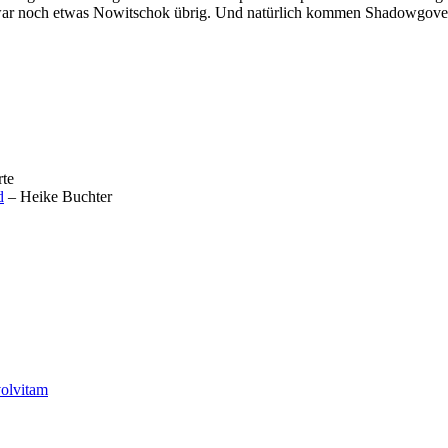
ny war noch etwas Nowitschok übrig. Und natürlich kommen Shadowgove
rte
d
– Heike Buchter
olvitam