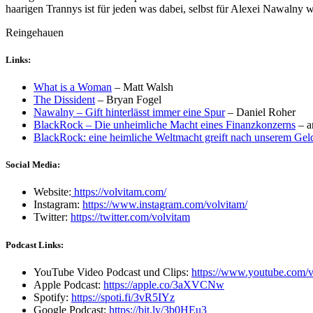
haarigen Trannys ist für jeden was dabei, selbst für Alexei Nawal
Reingehauen
Links:
What is a Woman
– Matt Walsh
The Dissident
– Bryan Fogel
Nawalny – Gift hinterlässt immer eine Spur
– Daniel Roher
BlackRock – Die unheimliche Macht eines Finanzkonzerns
– a
BlackRock: eine heimliche Weltmacht greift nach unserem Gel
Social Media:
Website:
https://volvitam.com/
Instagram:
https://www.instagram.com/volvitam/
Twitter:
https://twitter.com/volvitam
Podcast Links:
YouTube Video Podcast und Clips:
https://www.youtube.com/v
Apple Podcast:
https://apple.co/3aXVCNw
Spotify:
https://spoti.fi/3vR5IYz
Google Podcast:
https://bit.ly/3b0HEu3