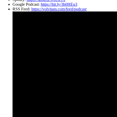
Google Podcast:
https://bit.ly/3b0HEu3
RSS Feed:
https://volvitam.com/feed/podcast