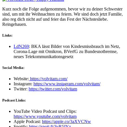
Kurz noch die Folge aufgenommen, bevor wir zu deiner Schwester
sind, um mit ihr Weihnachten zu feiern. Wir sind doch jetzt Familie,
also reg dich nicht auf und feier das Fest der Nächstesliebe.
Reingehauen.
Links:
LdN269
: BKA lässt Bilder von Kindesmissbrauch im Netz,
Corona-Lage mit Omikron, BVerfG zu Bundesnotbremse,
neues Telekommunikationsgesetz
Social Media:
Website:
https://volvitam.com/
Instagram:
https://www.instagram.com/volvitam/
Twitter:
https://twitter.com/volvitam
Podcast Links:
YouTube Video Podcast und Clips:
https://www.youtube.com/volvitam
Apple Podcast:
https://apple.co/3aXVCNw
Spotify:
https://spoti.fi/3vR5IYz