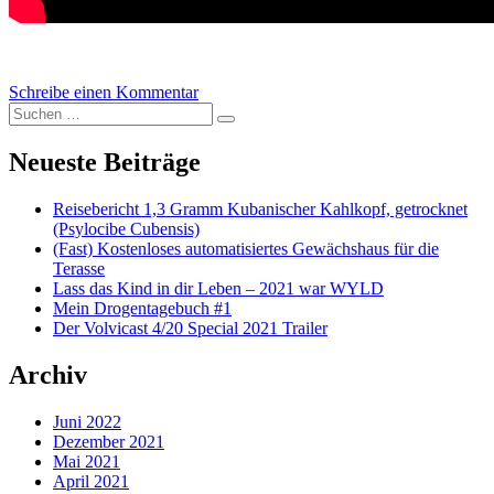
Schreibe einen Kommentar
zu Volvicast 0014 | Bricht die Wirtschaft
Suchen nach:
bald zusammen? Wirtschaftselite
Suchen
kontrolliert die Welt
Neueste Beiträge
Reisebericht 1,3 Gramm Kubanischer Kahlkopf, getrocknet
(Psylocibe Cubensis)
(Fast) Kostenloses automatisiertes Gewächshaus für die
Terasse
Lass das Kind in dir Leben – 2021 war WYLD
Mein Drogentagebuch #1
Der Volvicast 4/20 Special 2021 Trailer
Archiv
Juni 2022
Dezember 2021
Mai 2021
April 2021