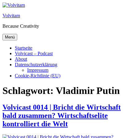
Zum Inhalt springen
Volvitam
Because Creativity
Menü
Startseite
Volvicast – Podcast
About
Datenschutzerklärung
Impressum
Cookie-Richtlinie (EU)
Schlagwort:
Vladimir Putin
Volvicast 0014 | Bricht die Wirtschaft
bald zusammen? Wirtschaftselite
kontrolliert die Welt