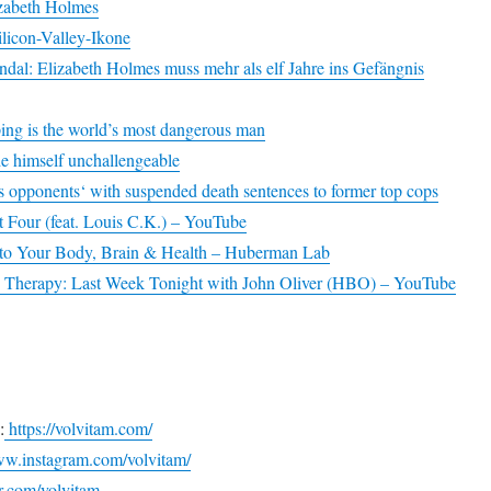
lizabeth Holmes
Silicon-Valley-Ikone
ndal: Elizabeth Holmes muss mehr als elf Jahre ins Gefängnis
ing is the world’s most dangerous man
 himself unchallengeable
s opponents‘ with suspended death sentences to former top cops
t Four (feat. Louis C.K.) – YouTube
to Your Body, Brain & Health – Huberman Lab
d Therapy: Last Week Tonight with John Oliver (HBO) – YouTube
:
https://volvitam.com/
ww.instagram.com/volvitam/
er.com/volvitam