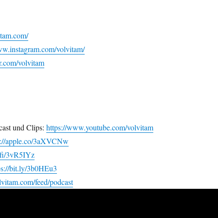
vitam.com/
ww.instagram.com/volvitam/
er.com/volvitam
ast und Clips:
https://www.youtube.com/volvitam
s://apple.co/3aXVCNw
i.fi/3vR5IYz
ps://bit.ly/3b0HEu3
olvitam.com/feed/podcast