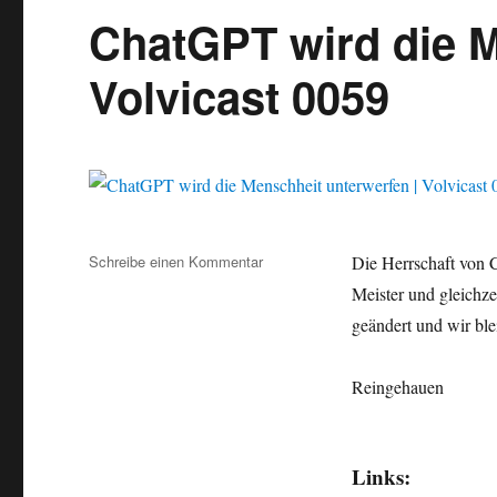
ChatGPT wird die M
Volvicast 0059
Schreibe einen Kommentar
zu
Die Herrschaft von 
ChatGPT
Meister und gleichze
wird
geändert und wir ble
die
Menschheit
unterwerfen
Reingehauen
|
Volvicast
0059
Links: