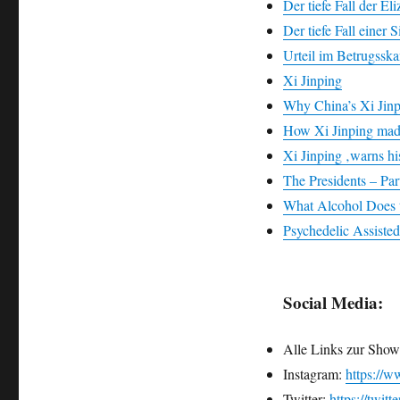
Der tiefe Fall der E
Der tiefe Fall einer 
Urteil im Betrugsska
Xi Jinping
Why China’s Xi Jinp
How Xi Jinping made
Xi Jinping ‚warns hi
The Presidents – Par
What Alcohol Does 
Psychedelic Assiste
Social Media:
Alle Links zur Show
Instagram:
https://w
Twitter:
https://twitt