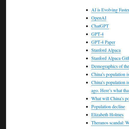
AI is Evolving Fas
OpenAI
ChatGPT
GPT-4
GPT-4 Paper
Stanford Alpaca
Stanford Alpaca Gi
Demographics of the
China’s population is
China’s population is
ago. Here’s what tha
What will China’s po
Population decline
Elizabeth Holmes
Theranos scandal: W