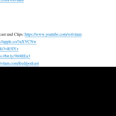
ast und Clips:
https://www.youtube.com/volvitam
s://apple.co/3aXVCNw
i.fi/3vR5IYz
ps://bit.ly/3b0HEu3
olvitam.com/feed/podcast