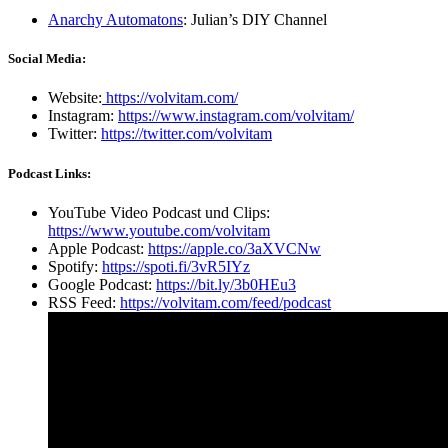
Anarchy Automatons
: Julian’s DIY Channel
Social Media:
Website:
https://volvitam.com/
Instagram:
https://www.instagram.com/volvitam/
Twitter:
https://twitter.com/volvitam
Podcast Links:
YouTube Video Podcast und Clips:
https://www.youtube.com/volvitam
Apple Podcast:
https://apple.co/3aXVCNw
Spotify:
https://spoti.fi/3vR5IYz
Google Podcast:
https://bit.ly/3b0HEu3
RSS Feed:
https://volvitam.com/feed/podcast