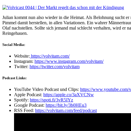
Julian kommt nun also wieder in die Heimat. Als Belohnung sucht er 
Pimmel damit herstellen, in allen Variationen. Ein wahrer Männertr
Olaf nachstellen. Sollte sich jemand mal schlecht verhalten, wird er nat
Reingehauen.
Social Media:
Website:
https://volvitam.com/
Instagram:
https://www.instagram.com/volvitam/
Twitter:
https://twitter.com/volvitam
Podcast Links:
YouTube Video Podcast und Clips:
https://www.youtube.com/v
Apple Podcast:
https://apple.co/3aXVCNw
Spotify:
https://spoti.fi/3vR5IYz
Google Podcast:
https://bit.ly/3b0HEu3
RSS Feed:
https://volvitam.com/feed/podcast