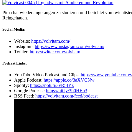
Pima hat wieder angefangen zu studieren und berichtet vom wichtisten 
Reingehauen.
Social Media:
Website:
https://volvitam.com/
Instagram:
https://www.instagram.com/volvitam/
Twitter:
https://twitter.com/volvitam
Podcast Links:
YouTube Video Podcast und Clips:
https://www.youtube.com/v
Apple Podcast:
https://apple.co/3aXVCNw
Spotify:
https://spoti.fi/3vR5IYz
Google Podcast:
https://bit.ly/3b0HEu3
RSS Feed:
https://volvitam.com/feed/podcast