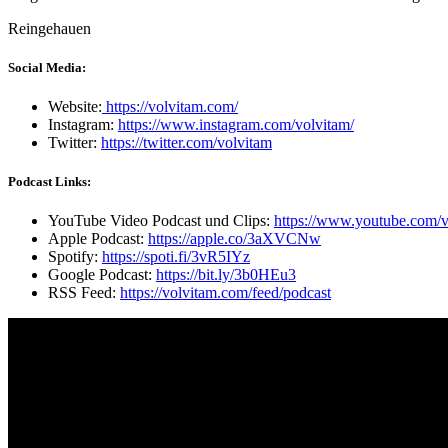
Reingehauen
Social Media:
Website:
https://volvitam.com/
Instagram:
https://www.instagram.com/volvitam/
Twitter:
https://twitter.com/volvitam
Podcast Links:
YouTube Video Podcast und Clips:
https://www.youtube.com/v
Apple Podcast:
https://apple.co/3aXVCNw
Spotify:
https://spoti.fi/3vR5IYz
Google Podcast:
https://bit.ly/3b0HEu3
RSS Feed:
https://volvitam.com/feed/podcast