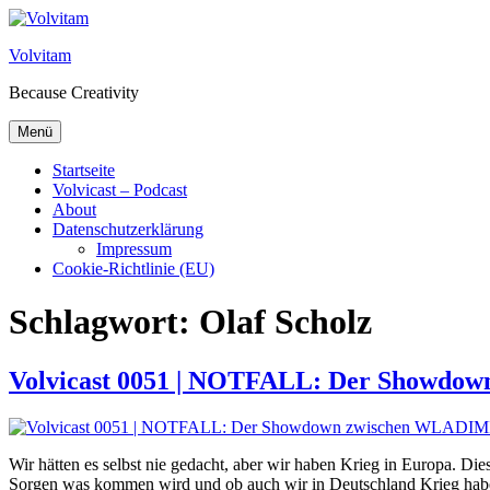
Zum Inhalt springen
Volvitam
Because Creativity
Menü
Startseite
Volvicast – Podcast
About
Datenschutzerklärung
Impressum
Cookie-Richtlinie (EU)
Schlagwort:
Olaf Scholz
Volvicast 0051 | NOTFALL: Der Sho
Wir hätten es selbst nie gedacht, aber wir haben Krieg in Europa. Di
Sorgen was kommen wird und ob auch wir in Deutschland Krieg haben