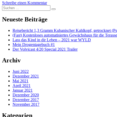
Schreibe einen Kommentar
zu Volvicast 0044 | Der Markt regelt das
Suchen nach:
Suchen
Neueste Beiträge
Reisebericht 1,3 Gramm Kubanischer Kahlkopf, getrocknet (Ps
(Fast) Kostenloses automatisiertes Gewächshaus für die Terass
Lass das Kind in dir Leben – 2021 war WYLD
Mein Drogentagebuch #1
Der Volvicast 4/20 Special 2021 Trailer
Archiv
Juni 2022
Dezember 2021
Mai 2021
April 2021
Januar 2021
Dezember 2020
Dezember 2017
November 2017
Kategorien