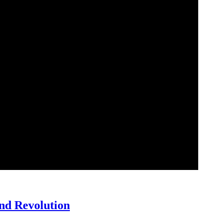
 Showdown zwischen WLADIMIR PUTIN vs. WOLODYMYR SELENS
und Revolution