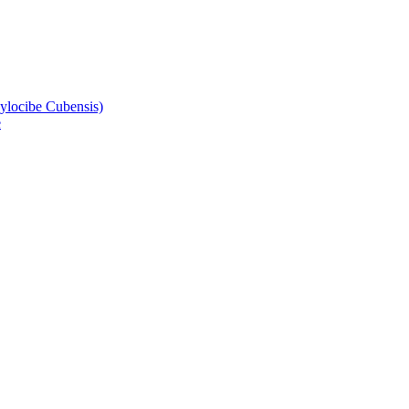
 schon mit der Kündigung
ylocibe Cubensis)
e