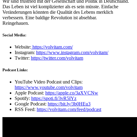
Wir sind frustried mit der Gesellschaft und Politik in Deutschland.
Das Leben ist viel komplizierter als es sein müsste. Einfache
Veränderungen könnten die Qualität des Lebens merklich
verbessern. Eine baldige Revolution ist absehbar.
Reingehauen.
Social Media:
Website:
https://volvitam.com/
Instagram:
https://www.instagram.com/volvitam/
Twitter:
https://twitter.com/volvitam
Podcast Links:
YouTube Video Podcast und Clips:
https://www.youtube.com/volvitam
Apple Podcast:
https://apple.co/3aXVCNw
Spotify:
https://spoti.fi/3vR5IYz
Google Podcast:
https://bit.ly/3b0HEu3
RSS Feed:
https://volvitam.com/feed/podcast