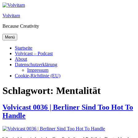
Zum Inhalt springen
Volvitam
Because Creativity
Menü
Startseite
Volvicast – Podcast
About
Datenschutzerklärung
Impressum
Cookie-Richtlinie (EU)
Schlagwort:
Mentalität
Volvicast 0036 | Berliner Sind Too Hot To
Handle