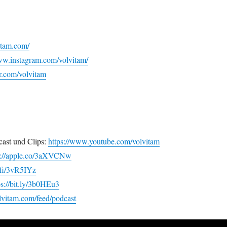
vitam.com/
ww.instagram.com/volvitam/
er.com/volvitam
ast und Clips:
https://www.youtube.com/volvitam
s://apple.co/3aXVCNw
i.fi/3vR5IYz
ps://bit.ly/3b0HEu3
olvitam.com/feed/podcast