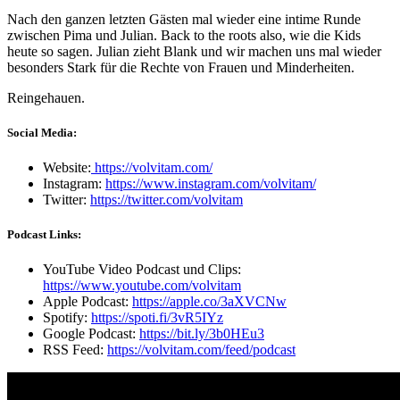
Nach den ganzen letzten Gästen mal wieder eine intime Runde
zwischen Pima und Julian. Back to the roots also, wie die Kids
heute so sagen. Julian zieht Blank und wir machen uns mal wieder
besonders Stark für die Rechte von Frauen und Minderheiten.
Reingehauen.
Social Media:
Website:
https://volvitam.com/
Instagram:
https://www.instagram.com/volvitam/
Twitter:
https://twitter.com/volvitam
Podcast Links:
YouTube Video Podcast und Clips:
https://www.youtube.com/volvitam
Apple Podcast:
https://apple.co/3aXVCNw
Spotify:
https://spoti.fi/3vR5IYz
Google Podcast:
https://bit.ly/3b0HEu3
RSS Feed:
https://volvitam.com/feed/podcast