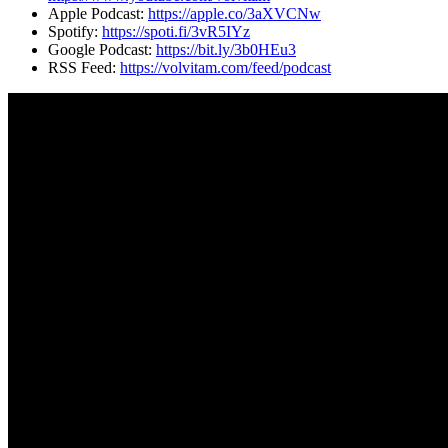
Apple Podcast:
https://apple.co/3aXVCNw
Spotify:
https://spoti.fi/3vR5IYz
Google Podcast:
https://bit.ly/3b0HEu3
RSS Feed:
https://volvitam.com/feed/podcast