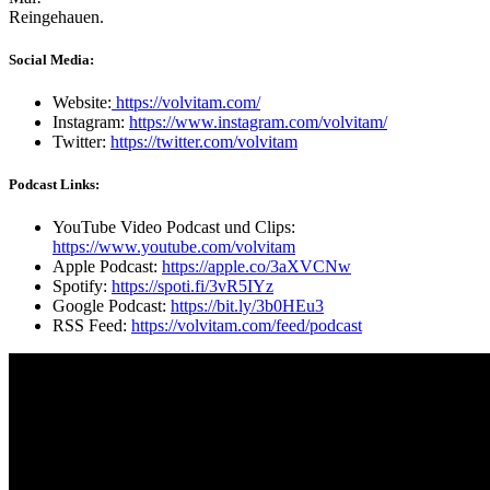
Reingehauen.
Social Media:
Website:
https://volvitam.com/
Instagram:
https://www.instagram.com/volvitam/
Twitter:
https://twitter.com/volvitam
Podcast Links:
YouTube Video Podcast und Clips:
https://www.youtube.com/volvitam
Apple Podcast:
https://apple.co/3aXVCNw
Spotify:
https://spoti.fi/3vR5IYz
Google Podcast:
https://bit.ly/3b0HEu3
RSS Feed:
https://volvitam.com/feed/podcast