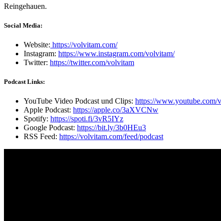
Reingehauen.
Social Media:
Website:
https://volvitam.com/
Instagram:
https://www.instagram.com/volvitam/
Twitter:
https://twitter.com/volvitam
Podcast Links:
YouTube Video Podcast und Clips:
https://www.youtube.com/v
Apple Podcast:
https://apple.co/3aXVCNw
Spotify:
https://spoti.fi/3vR5IYz
Google Podcast:
https://bit.ly/3b0HEu3
RSS Feed:
https://volvitam.com/feed/podcast