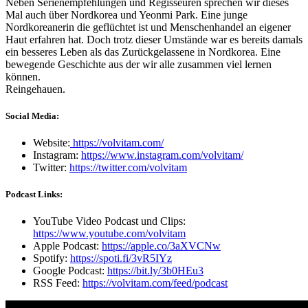
Neben Serienempfehlungen und Regisseuren sprechen wir dieses
Mal auch über Nordkorea und Yeonmi Park. Eine junge
Nordkoreanerin die geflüchtet ist und Menschenhandel an eigener
Haut erfahren hat. Doch trotz dieser Umstände war es bereits damals
ein besseres Leben als das Zurückgelassene in Nordkorea. Eine
bewegende Geschichte aus der wir alle zusammen viel lernen
können.
Reingehauen.
Social Media:
Website:
https://volvitam.com/
Instagram:
https://www.instagram.com/volvitam/
Twitter:
https://twitter.com/volvitam
Podcast Links:
YouTube Video Podcast und Clips:
https://www.youtube.com/volvitam
Apple Podcast:
https://apple.co/3aXVCNw
Spotify:
https://spoti.fi/3vR5IYz
Google Podcast:
https://bit.ly/3b0HEu3
RSS Feed:
https://volvitam.com/feed/podcast