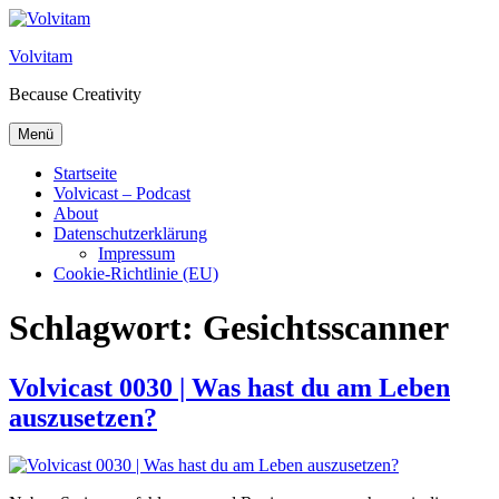
Zum Inhalt springen
Volvitam
Because Creativity
Menü
Startseite
Volvicast – Podcast
About
Datenschutzerklärung
Impressum
Cookie-Richtlinie (EU)
Schlagwort:
Gesichtsscanner
Volvicast 0030 | Was hast du am Leben
auszusetzen?