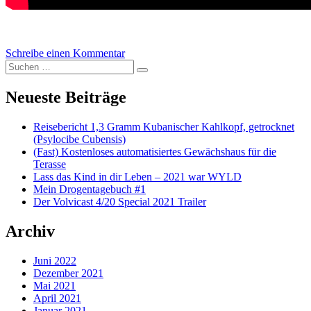
Schreibe einen Kommentar
zu Volvicast 0030 | Was hast du am Leben
Suchen nach:
auszusetzen?
Suchen
Neueste Beiträge
Reisebericht 1,3 Gramm Kubanischer Kahlkopf, getrocknet
(Psylocibe Cubensis)
(Fast) Kostenloses automatisiertes Gewächshaus für die
Terasse
Lass das Kind in dir Leben – 2021 war WYLD
Mein Drogentagebuch #1
Der Volvicast 4/20 Special 2021 Trailer
Archiv
Juni 2022
Dezember 2021
Mai 2021
April 2021
Januar 2021