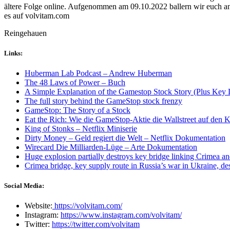
ältere Folge online. Aufgenommen am 09.10.2022 ballern wir euch an
es auf volvitam.com
Reingehauen
Links:
Huberman Lab Podcast – Andrew Huberman
The 48 Laws of Power – Buch
A Simple Explanation of the Gamestop Stock Story (Plus Key 
The full story behind the GameStop stock frenzy
GameStop: The Story of a Stock
Eat the Rich: Wie die GameStop-Aktie die Wallstreet auf den Ko
King of Stonks – Netflix Miniserie
Dirty Money – Geld regiert die Welt – Netflix Dokumentation
Wirecard
Die Milliarden-Lüge – Arte Dokumentation
Huge explosion partially destroys key bridge linking Crimea 
Crimea bridge, key supply route in Russia’s war in Ukraine, d
Social Media:
Website:
https://volvitam.com/
Instagram:
https://www.instagram.com/volvitam/
Twitter:
https://twitter.com/volvitam