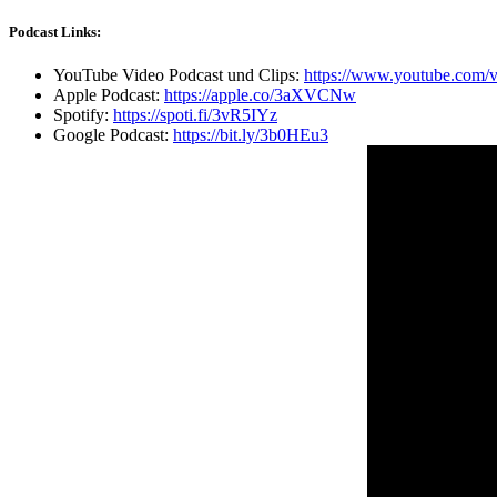
Podcast Links:
YouTube Video Podcast und Clips:
https://www.youtube.com/v
Apple Podcast:
https://apple.co/3aXVCNw
Spotify:
https://spoti.fi/3vR5IYz
Google Podcast:
https://bit.ly/3b0HEu3