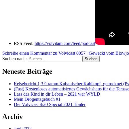
RSS Feed:
https://volvitam.com/feed/podcast
Schreibe einen Kommentar
zu Volvicast 0057 | Geweckt vom Blowj
Suchen nach:
Suchen
Neueste Beiträge
Reisebericht 1,3 Gramm Kubanischer Kahlkopf, getrocknet (Ps
(Fast) Kostenloses automatisiertes Gewächshaus für die Terass
Lass das Kind in dir Leben – 2021 war WYLD
Mein Drogentagebuch #1
Der Volvicast 4/20 Special 2021 Trailer
Archiv
Juni 2022