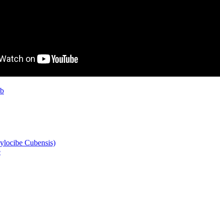
ob
ylocibe Cubensis)
e