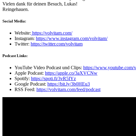
Vielen dank für deinen Besuch, Lukas!
Reingehauen.
Social Media:
Website:
https://volvitam.com/
Instagram:
https://www.instagram.com/volvitam/
Twitter:
https://twitter.com/volvitam
Podcast Links:
YouTube Video Podcast und Clips:
https://www.youtube.com/v
Apple Podcast:
https://apple.co/3aXVCNw
Spotify:
https://spoti.fi/3vR5IYz
Google Podcast:
https://bit.ly/3b0HEu3
RSS Feed:
https://volvitam.com/feed/podcast