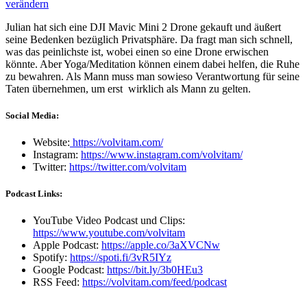
Julian hat sich eine DJI Mavic Mini 2 Drone gekauft und äußert
seine Bedenken bezüglich Privatsphäre. Da fragt man sich schnell,
was das peinlichste ist, wobei einen so eine Drone erwischen
könnte. Aber Yoga/Meditation können einem dabei helfen, die Ruhe
zu bewahren. Als Mann muss man sowieso Verantwortung für seine
Taten übernehmen, um erst wirklich als Mann zu gelten.
Social Media:
Website:
https://volvitam.com/
Instagram:
https://www.instagram.com/volvitam/
Twitter:
https://twitter.com/volvitam
Podcast Links:
YouTube Video Podcast und Clips:
https://www.youtube.com/volvitam
Apple Podcast:
https://apple.co/3aXVCNw
Spotify:
https://spoti.fi/3vR5IYz
Google Podcast:
https://bit.ly/3b0HEu3
RSS Feed:
https://volvitam.com/feed/podcast