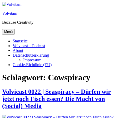
Zum Inhalt springen
Volvitam
Because Creativity
Menü
Startseite
Volvicast – Podcast
About
Datenschutzerklärung
Impressum
Cookie-Richtlinie (EU)
Schlagwort:
Cowspiracy
Volvicast 0022 | Seaspiracy – Dürfen wir
jetzt noch Fisch essen? Die Macht von
(Social) Media