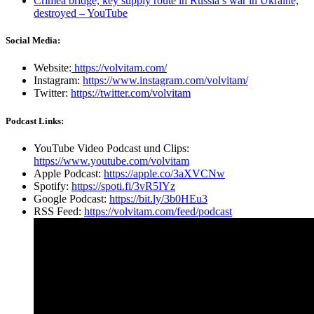
Crimea bridge, key supply route in Russia’s war in Ukraine,
destroyed – YouTube
Social Media:
Website:
https://volvitam.com/
Instagram:
https://www.instagram.com/volvitam/
Twitter:
https://twitter.com/volvitam
Podcast Links:
YouTube Video Podcast und Clips:
https://www.youtube.com/volvitam
Apple Podcast:
https://apple.co/3aXVCNw
Spotify:
https://spoti.fi/3vR5IYz
Google Podcast:
https://bit.ly/3b0HEu3
RSS Feed:
https://volvitam.com/feed/podcast