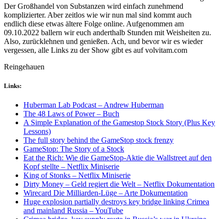
Der Großhandel von Substanzen wird einfach zunehmend
komplizierter. Aber zeitlos wie wir nun mal sind kommt auch
endlich diese etwas ältere Folge online. Aufgenommen am
09.10.2022 ballern wir euch anderthalb Stunden mit Weisheiten zu.
Also, zurücklehnen und genießen. Ach, und bevor wir es wieder
vergessen, alle Links zu der Show gibt es auf volvitam.com
Reingehauen
Links:
Huberman Lab Podcast – Andrew Huberman
The 48 Laws of Power – Buch
A Simple Explanation of the Gamestop Stock Story (Plus Key
Lessons)
The full story behind the GameStop stock frenzy
GameStop: The Story of a Stock
Eat the Rich: Wie die GameStop-Aktie die Wallstreet auf den
Kopf stellte – Netflix Miniserie
King of Stonks – Netflix Miniserie
Dirty Money – Geld regiert die Welt – Netflix Dokumentation
Wirecard
Die Milliarden-Lüge – Arte Dokumentation
Huge explosion partially destroys key bridge linking Crimea
and mainland Russia – YouTube