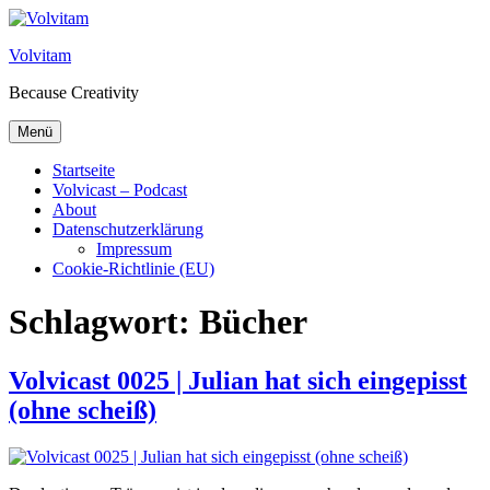
Zum Inhalt springen
Volvitam
Because Creativity
Menü
Startseite
Volvicast – Podcast
About
Datenschutzerklärung
Impressum
Cookie-Richtlinie (EU)
Schlagwort:
Bücher
Volvicast 0025 | Julian hat sich eingepisst
(ohne scheiß)