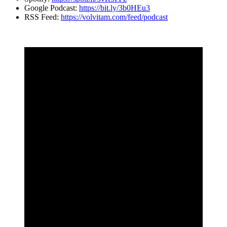
Google Podcast:
https://bit.ly/3b0HEu3
RSS Feed:
https://volvitam.com/feed/podcast