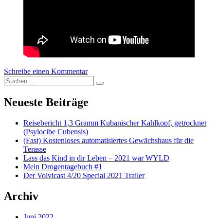
Schreibe einen Kommentar
zu Volvicast 0025 | Julian hat sich
Suchen nach:
eingepisst (ohne scheiß)
Suchen
Neueste Beiträge
Reisebericht 1,3 Gramm Kubanischer Kahlkopf, getrocknet
(Psylocibe Cubensis)
(Fast) Kostenloses automatisiertes Gewächshaus für die
Terasse
Lass das Kind in dir Leben – 2021 war WYLD
Mein Drogentagebuch #1
Der Volvicast 4/20 Special 2021 Trailer
Archiv
Juni 2022