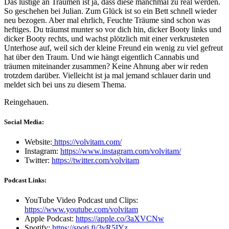
Das lustige an Träumen ist ja, dass diese manchmal zu real werden.
So geschehen bei Julian. Zum Glück ist so ein Bett schnell wieder
neu bezogen. Aber mal ehrlich, Feuchte Träume sind schon was
heftiges. Du träumst munter so vor dich hin, dicker Booty links und
dicker Booty rechts, und wachst plötzlich mit einer verkrusteten
Unterhose auf, weil sich der kleine Freund ein wenig zu viel gefreut
hat über den Traum. Und wie hängt eigentlich Cannabis und
träumen miteinander zusammen? Keine Ahnung aber wir reden
trotzdem darüber. Vielleicht ist ja mal jemand schlauer darin und
meldet sich bei uns zu diesem Thema.
Reingehauen.
Social Media:
Website:
https://volvitam.com/
Instagram:
https://www.instagram.com/volvitam/
Twitter:
https://twitter.com/volvitam
Podcast Links:
YouTube Video Podcast und Clips:
https://www.youtube.com/volvitam
Apple Podcast:
https://apple.co/3aXVCNw
Spotify:
https://spoti.fi/3vR5IYz