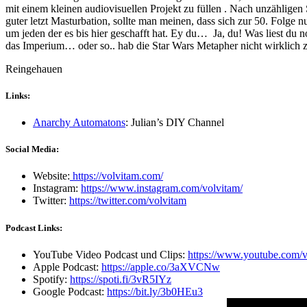
mit einem kleinen audiovisuellen Projekt zu füllen . Nach unzählige
guter letzt Masturbation, sollte man meinen, dass sich zur 50. Folge
um jeden der es bis hier geschafft hat. Ey du… Ja, du! Was liest d
das Imperium… oder so.. hab die Star Wars Metapher nicht wirklich 
Reingehauen
Links:
Anarchy Automatons
: Julian’s DIY Channel
Social Media:
Website:
https://volvitam.com/
Instagram:
https://www.instagram.com/volvitam/
Twitter:
https://twitter.com/volvitam
Podcast Links:
YouTube Video Podcast und Clips:
https://www.youtube.com/v
Apple Podcast:
https://apple.co/3aXVCNw
Spotify:
https://spoti.fi/3vR5IYz
Google Podcast:
https://bit.ly/3b0HEu3