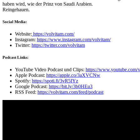
haben wird, wie der Prinz von Saudi Arabien.
Reingehauen.
Social Media:
Website:
https://volvitam.com/
Instagram:
https://www.instagram.com/volvitam/
Twitter:
https://twitter.com/volvitam
Podcast Links:
YouTube Video Podcast und Clips:
https://www.youtube.com/v
Apple Podcast:
https://apple.co/3aXVCNw
Spotify:
https://spoti.fi/3vR5IYz
Google Podcast:
https://bit.ly/3b0HEu3
RSS Feed:
https://volvitam.com/feed/podcast