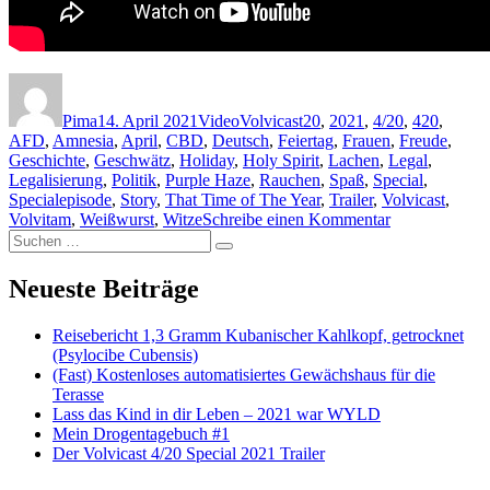
Autor
Veröffentlicht am
Format
Kategorien
Schlagwörter
Pima
14. April 2021
Video
Volvicast
20
,
2021
,
4/20
,
420
,
AFD
,
Amnesia
,
April
,
CBD
,
Deutsch
,
Feiertag
,
Frauen
,
Freude
,
Geschichte
,
Geschwätz
,
Holiday
,
Holy Spirit
,
Lachen
,
Legal
,
Legalisierung
,
Politik
,
Purple Haze
,
Rauchen
,
Spaß
,
Special
,
Specialepisode
,
Story
,
That Time of The Year
,
Trailer
,
Volvicast
,
Volvitam
,
Weißwurst
,
Witze
Schreibe einen Kommentar
zu Der
Suchen nach:
Volvicast 4/20
Suchen
Special 2021
Trailer
Neueste Beiträge
Reisebericht 1,3 Gramm Kubanischer Kahlkopf, getrocknet
(Psylocibe Cubensis)
(Fast) Kostenloses automatisiertes Gewächshaus für die
Terasse
Lass das Kind in dir Leben – 2021 war WYLD
Mein Drogentagebuch #1
Der Volvicast 4/20 Special 2021 Trailer