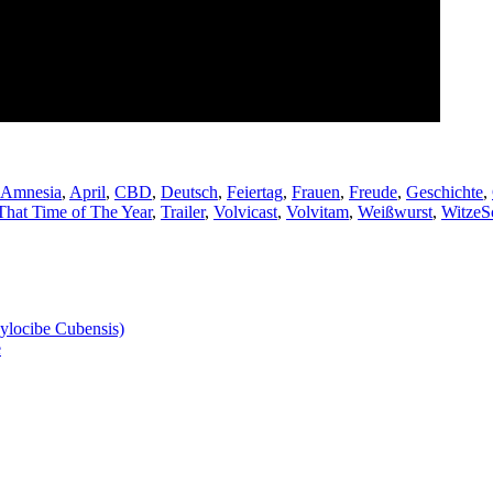
Amnesia
,
April
,
CBD
,
Deutsch
,
Feiertag
,
Frauen
,
Freude
,
Geschichte
,
That Time of The Year
,
Trailer
,
Volvicast
,
Volvitam
,
Weißwurst
,
Witze
S
ylocibe Cubensis)
e