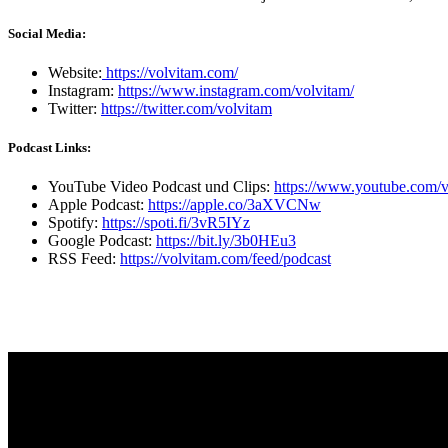
Social Media:
Website:
https://volvitam.com/
Instagram:
https://www.instagram.com/volvitam/
Twitter:
https://twitter.com/volvitam
Podcast Links:
YouTube Video Podcast und Clips:
https://www.youtube.com/v
Apple Podcast:
https://apple.co/3aXVCNw
Spotify:
https://spoti.fi/3vR5IYz
Google Podcast:
https://bit.ly/3b0HEu3
RSS Feed:
https://volvitam.com/feed/podcast