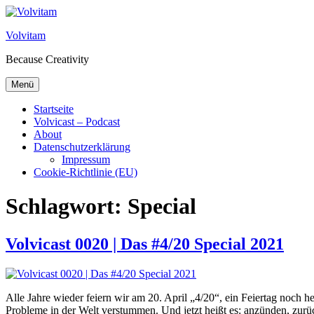
Zum Inhalt springen
Volvitam
Because Creativity
Menü
Startseite
Volvicast – Podcast
About
Datenschutzerklärung
Impressum
Cookie-Richtlinie (EU)
Schlagwort:
Special
Volvicast 0020 | Das #4/20 Special 2021
Alle Jahre wieder feiern wir am 20. April „4/20“, ein Feiertag noch h
Probleme in der Welt verstummen. Und jetzt heißt es: anzünden, zur