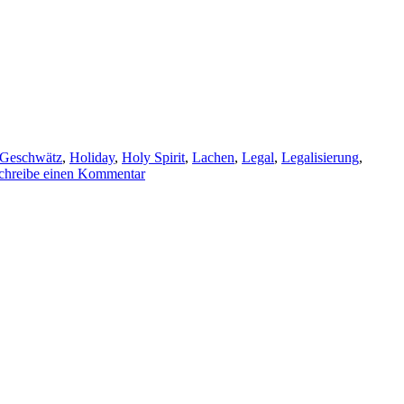
Geschwätz
,
Holiday
,
Holy Spirit
,
Lachen
,
Legal
,
Legalisierung
,
chreibe einen Kommentar
zu Der Volvicast 4/20 Special 2021 Trailer