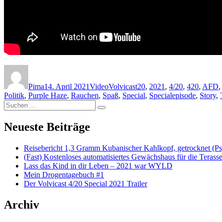
Autor
Veröffentlicht am
Format
Kategorien
Schlagwörter
Pima
14. April 2021
Video
Volvicast
20
,
2021
,
4/20
,
420
,
AFD
,
Politik
,
Purple Haze
,
Rauchen
,
Spaß
,
Special
,
Specialepisode
,
Story
,
Suchen nach:
Suchen
Neueste Beiträge
Reisebericht 1,3 Gramm Kubanischer Kahlkopf, getrocknet (Ps
(Fast) Kostenloses automatisiertes Gewächshaus für die Terass
Lass das Kind in dir Leben – 2021 war WYLD
Mein Drogentagebuch #1
Der Volvicast 4/20 Special 2021 Trailer
Archiv