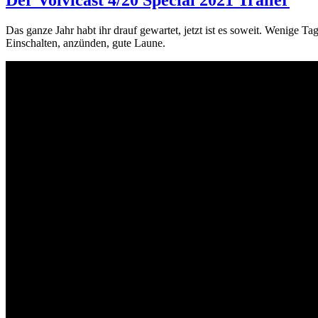
Der Volvicast 4/20 Special 2021 Trailer
Das ganze Jahr habt ihr drauf gewartet, jetzt ist es soweit. Wenige Ta
Einschalten, anzünden, gute Laune.