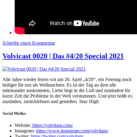
Schreibe einen Kommentar
zu Volvicast 0047 | Kurze Röcke und
Pilze
Volvicast 0020 | Das #4/20 Special 2021
Alle Jahre wieder feiern wir am 20. April „4/20“, ein Feiertag noch
heiliger für uns als Weihnachten. Es ist der Tag an dem alle
miteinander auskommen, Liebe liegt in der Luft und zumindest für
kurze Zeit die Probleme in der Welt verstummen. Und jetzt heißt es:
anzünden, zurücklehnen und genießen. Stay High
Social Media:
Website:
https://volvitam.com/
Instagram:
https://www.instagram.com/volvitam/
Twitter:
https://twitter.com/volvitam