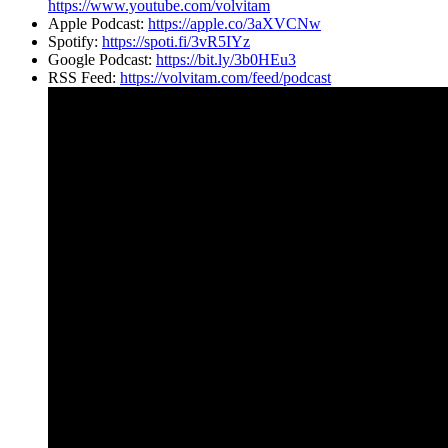
https://www.youtube.com/volvitam
Apple Podcast:
https://apple.co/3aXVCNw
Spotify:
https://spoti.fi/3vR5IYz
Google Podcast:
https://bit.ly/3b0HEu3
RSS Feed:
https://volvitam.com/feed/podcast