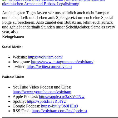
Am heiligsten Tages lassen wir uns natürlich auch nicht Lumpen
und haben Leib und Leben aufs Spiel gesetzt um euch eine Special
Folge zu bescheren. Also zündet den Bubatz an, lehnt euch zurück
und genießt anderthalb Stunden unser Scheißgelaber. Same as every
year, also.
Reingehauen
Social Media:
Website:
https://volvitam.com/
Instagram:
https://www.instagram.com/volvitam/
Twitter:
https://twitter.com/volvitam
Podcast Links:
YouTube Video Podcast und Clips:
https://www.youtube.com/volvitam
Apple Podcast:
https://apple.co/3aXVCNw
Spotify:
https://spoti.fi/3vR5IYz
Google Podcast:
https://bit.ly/3b0HEu3
RSS Feed:
https://volvitam.com/feed/podcast