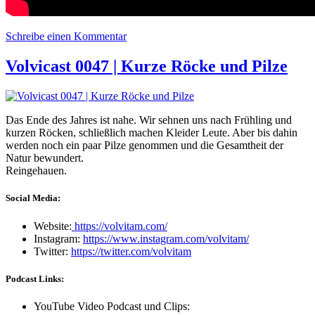
Schreibe einen Kommentar
zu Volvicast 0052 #420 Special 2022 |
Zwischen Onlyfans der ukrainischen
Armee und Bubatz Legalisierung
Volvicast 0047 | Kurze Röcke und Pilze
Das Ende des Jahres ist nahe. Wir sehnen uns nach Frühling und
kurzen Röcken, schließlich machen Kleider Leute. Aber bis dahin
werden noch ein paar Pilze genommen und die Gesamtheit der
Natur bewundert.
Reingehauen.
Social Media:
Website:
https://volvitam.com/
Instagram:
https://www.instagram.com/volvitam/
Twitter:
https://twitter.com/volvitam
Podcast Links:
YouTube Video Podcast und Clips: