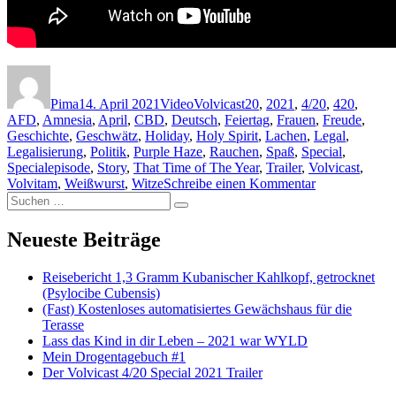
Autor
Veröffentlicht am
Format
Kategorien
Schlagwörter
Pima
14. April 2021
Video
Volvicast
20
,
2021
,
4/20
,
420
,
AFD
,
Amnesia
,
April
,
CBD
,
Deutsch
,
Feiertag
,
Frauen
,
Freude
,
Geschichte
,
Geschwätz
,
Holiday
,
Holy Spirit
,
Lachen
,
Legal
,
Legalisierung
,
Politik
,
Purple Haze
,
Rauchen
,
Spaß
,
Special
,
Specialepisode
,
Story
,
That Time of The Year
,
Trailer
,
Volvicast
,
Volvitam
,
Weißwurst
,
Witze
Schreibe einen Kommentar
zu Der
Suchen nach:
Volvicast 4/20
Suchen
Special 2021
Trailer
Neueste Beiträge
Reisebericht 1,3 Gramm Kubanischer Kahlkopf, getrocknet
(Psylocibe Cubensis)
(Fast) Kostenloses automatisiertes Gewächshaus für die
Terasse
Lass das Kind in dir Leben – 2021 war WYLD
Mein Drogentagebuch #1
Der Volvicast 4/20 Special 2021 Trailer