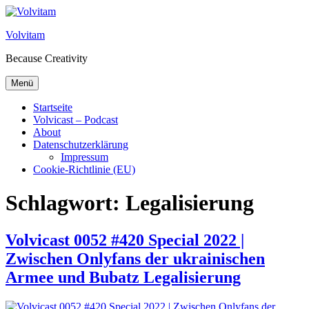
Zum Inhalt springen
Volvitam
Because Creativity
Menü
Startseite
Volvicast – Podcast
About
Datenschutzerklärung
Impressum
Cookie-Richtlinie (EU)
Schlagwort:
Legalisierung
Volvicast 0052 #420 Special 2022 |
Zwischen Onlyfans der ukrainischen
Armee und Bubatz Legalisierung