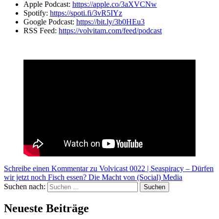
Apple Podcast:
https://apple.co/3aXVCNw
Spotify:
https://spoti.fi/3vR5IYz
Google Podcast:
https://bit.ly/3b0HEu3
RSS Feed:
https://volvitam.com/feed/podcast
Schreibe einen Kommentar
zu Volvicast 0022 | Seaspiracy – Dürfen
wir jetzt noch Fisch essen? Die Macht von (Social) Media
Suchen nach:
Suchen
Neueste Beiträge